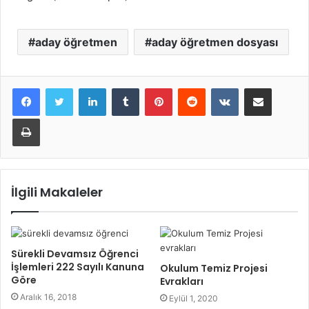
aday öğretmen
aday öğretmen dosyası
LinkedIn
Tumblr
Pinterest
Reddit
VKontakte
E-Posta ile paylaş
Yazdır
İlgili Makaleler
Sürekli Devamsız Öğrenci
İşlemleri 222 Sayılı Kanuna
Okulum Temiz Projesi
Göre
Evrakları
Aralık 16, 2018
Eylül 1, 2020