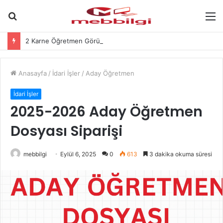
Arama
M
yap
2 Karne Öğretmen Görüşü Hakkında-
...
Anasayfa
/
İdari İşler
/
Aday Öğretmen
İdari İşler
2025-2026 Aday Öğretmen
Dosyası Siparişi
mebbilgi
Eylül 6, 2025
0
613
3 dakika okuma süresi