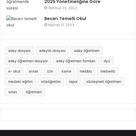
2025 Yönetmeliğine Göre
Temmuz 25, 2023
Beceri Temelli Okul
Haziran 17, 2023
aday dosyası
adaylık dosyası
aday öğretmen
aday öğretmen dosyası
aday öğretmen formları
dys
e- okul
evrak
izin
karne
mebbis
mebweb
mesleki eğitim
ortaöğretim
rapor
sözleşmeli öğretmen
sınav
öğretmen