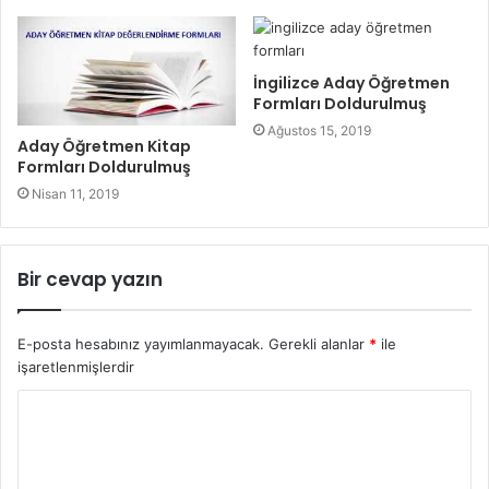
İngilizce Aday Öğretmen
Formları Doldurulmuş
Ağustos 15, 2019
Aday Öğretmen Kitap
Formları Doldurulmuş
Nisan 11, 2019
Bir cevap yazın
E-posta hesabınız yayımlanmayacak.
Gerekli alanlar
*
ile
işaretlenmişlerdir
Y
o
r