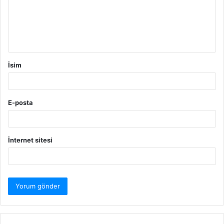
u
m
*
İsim
E-posta
İnternet sitesi