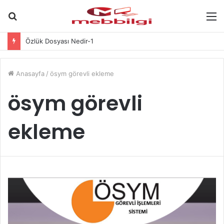
Arama
M
yap
Özlük Dosyası Nedir-1
...
Anasayfa
/
ösym görevli ekleme
ösym görevli
ekleme