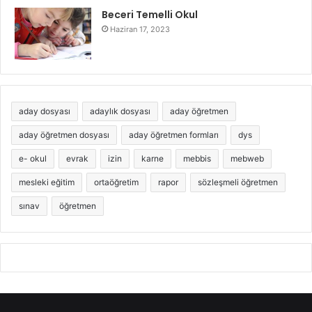
Beceri Temelli Okul
Haziran 17, 2023
aday dosyası
adaylık dosyası
aday öğretmen
aday öğretmen dosyası
aday öğretmen formları
dys
e- okul
evrak
izin
karne
mebbis
mebweb
mesleki eğitim
ortaöğretim
rapor
sözleşmeli öğretmen
sınav
öğretmen