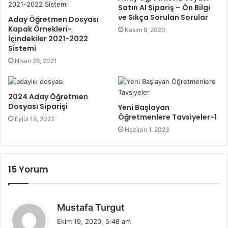
Satın Al Sipariş – Ön Bilgi
ve Sıkça Sorulan Sorular
Aday Öğretmen Dosyası
Kapak Örnekleri-
Kasım 8, 2020
İçindekiler 2021-2022
Sistemi
Nisan 26, 2021
2024 Aday Öğretmen
Dosyası Siparişi
Yeni Başlayan
Öğretmenlere Tavsiyeler-1
Eylül 19, 2022
Haziran 1, 2023
15 Yorum
d
Mustafa Turgut
e
Ekim 19, 2020, 5:48 am