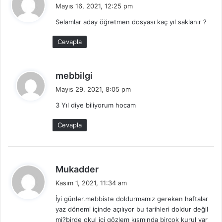
e
Mayıs 16, 2021, 12:25 pm
d
Selamlar aday öğretmen dosyası kaç yıl saklanır ?
i
k
Cevapla
i
:
d
mebbilgi
e
Mayıs 29, 2021, 8:05 pm
d
3 Yıl diye biliyorum hocam
i
k
Cevapla
i
:
d
Mukadder
e
Kasım 1, 2021, 11:34 am
d
İyi günler.mebbiste doldurmamız gereken haftalar
i
yaz dönemi içinde açılıyor bu tarihleri doldur değil
k
mi?birde okul içi gözlem kısmında birçok kurul var