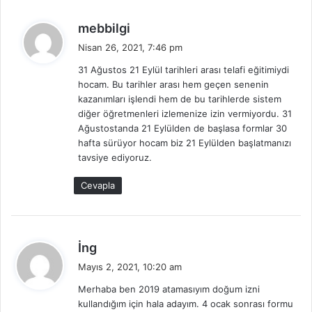
d
mebbilgi
e
Nisan 26, 2021, 7:46 pm
d
31 Ağustos 21 Eylül tarihleri arası telafi eğitimiydi
i
hocam. Bu tarihler arası hem geçen senenin
k
kazanımları işlendi hem de bu tarihlerde sistem
i
diğer öğretmenleri izlemenize izin vermiyordu. 31
:
Ağustostanda 21 Eylülden de başlasa formlar 30
hafta sürüyor hocam biz 21 Eylülden başlatmanızı
tavsiye ediyoruz.
Cevapla
d
İng
e
Mayıs 2, 2021, 10:20 am
d
Merhaba ben 2019 atamasıyım doğum izni
i
kullandığım için hala adayım. 4 ocak sonrası formu
k