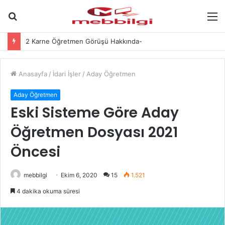
Arama
M
yap
2 Karne Öğretmen Görüşü Hakkında-
...
Anasayfa
/
İdari İşler
/
Aday Öğretmen
Aday Öğretmen
Eski Sisteme Göre Aday
Öğretmen Dosyası 2021
Öncesi
mebbilgi
Ekim 6, 2020
15
1.521
4 dakika okuma süresi