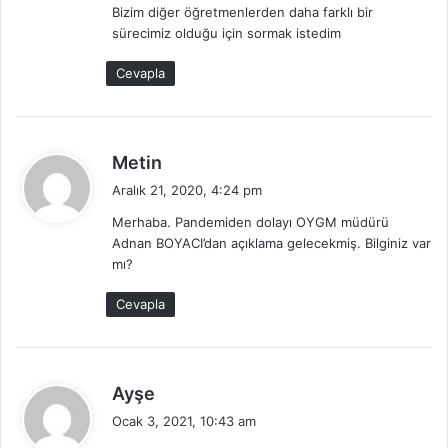
Bizim diğer öğretmenlerden daha farklı bir
k
sürecimiz olduğu için sormak istedim
i
:
Cevapla
d
Metin
e
Aralık 21, 2020, 4:24 pm
d
Merhaba. Pandemiden dolayı OYGM müdürü
i
Adnan BOYACI’dan açıklama gelecekmiş. Bilginiz var
k
mı?
i
:
Cevapla
d
Ayşe
e
Ocak 3, 2021, 10:43 am
d