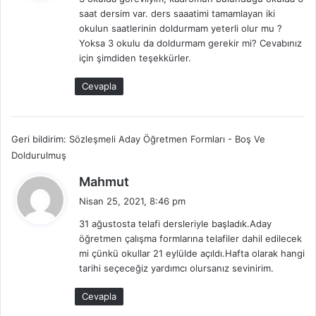
i
saat dersim var. ders saaatimi tamamlayan iki
k
okulun saatlerinin doldurmam yeterli olur mu ?
i
Yoksa 3 okulu da doldurmam gerekir mi? Cevabınız
:
için şimdiden teşekkürler.
Cevapla
Geri bildirim:
Sözleşmeli Aday Öğretmen Formları - Boş Ve
Doldurulmuş
d
Mahmut
e
Nisan 25, 2021, 8:46 pm
d
31 ağustosta telafi dersleriyle başladık.Aday
i
öğretmen çalışma formlarına telafiler dahil edilecek
k
mi çünkü okullar 21 eylülde açıldı.Hafta olarak hangi
i
tarihi seçeceğiz yardımcı olursanız sevinirim.
:
Cevapla