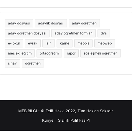
aday dosyası
adaylık dosyası
aday öğretmen
aday öğretmen dosyası
aday öğretmen formları
dys
e- okul
evrak
izin
karne
mebbis
mebweb
mesleki eğitim
ortaöğretim
rapor
sözleşmeli öğretmen
sınav
öğretmen
MEB BİLGİ - © Telif Hakkı 2022, Tüm Hakları Saklıdır.
Künye
Gizlilik Politikası-1