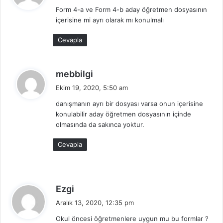
d
Form 4-a ve Form 4-b aday öğretmen dosyasının
i
içerisine mi ayrı olarak mı konulmalı
k
i
Cevapla
:
d
mebbilgi
e
Ekim 19, 2020, 5:50 am
d
danışmanın ayrı bir dosyası varsa onun içerisine
i
konulabilir aday öğretmen dosyasının içinde
k
olmasında da sakınca yoktur.
i
:
Cevapla
d
Ezgi
e
Aralık 13, 2020, 12:35 pm
d
Okul öncesi öğretmenlere uygun mu bu formlar ?
i