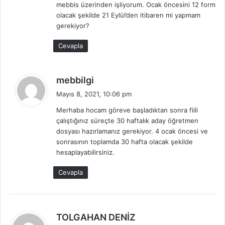
mebbis üzerinden işliyorum. Ocak öncesini 12 form
i
olacak şekilde 21 Eylül’den itibaren mi yapmam
:
gerekiyor?
Cevapla
d
mebbilgi
e
Mayıs 8, 2021, 10:06 pm
d
Merhaba hocam göreve başladıktan sonra fiili
i
çalıştığınız süreçte 30 haftalık aday öğretmen
k
dosyası hazırlamanız gerekiyor. 4 ocak öncesi ve
i
sonrasının toplamda 30 hafta olacak şekilde
:
hesaplayabilirsiniz.
Cevapla
d
TOLGAHAN DENİZ