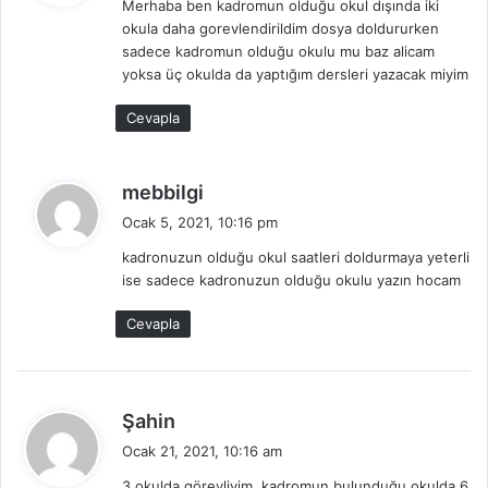
Merhaba ben kadromun olduğu okul dışında iki
i
okula daha gorevlendirildim dosya doldururken
k
sadece kadromun olduğu okulu mu baz alicam
i
yoksa üç okulda da yaptığım dersleri yazacak miyim
:
Cevapla
d
mebbilgi
e
Ocak 5, 2021, 10:16 pm
d
kadronuzun olduğu okul saatleri doldurmaya yeterli
i
ise sadece kadronuzun olduğu okulu yazın hocam
k
i
Cevapla
:
d
Şahin
e
Ocak 21, 2021, 10:16 am
d
3 okulda görevliyim, kadromun bulunduğu okulda 6