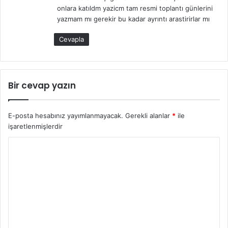
i
onlara katıldm yazicm tam resmi toplantı günlerini
:
yazmam mı gerekir bu kadar ayrıntı arastirirlar mı
Cevapla
Bir cevap yazın
E-posta hesabınız yayımlanmayacak.
Gerekli alanlar
*
ile
işaretlenmişlerdir
Y
o
r
u
m
*