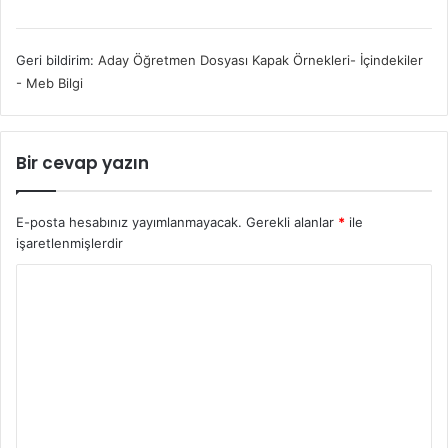
Geri bildirim:
Aday Öğretmen Dosyası Kapak Örnekleri- İçindekiler
- Meb Bilgi
Bir cevap yazın
E-posta hesabınız yayımlanmayacak.
Gerekli alanlar
*
ile
işaretlenmişlerdir
Y
o
r
u
m
*