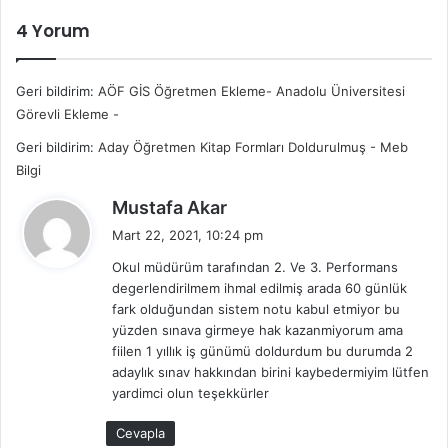
4 Yorum
Geri bildirim:
AÖF GİS Öğretmen Ekleme- Anadolu Üniversitesi
Görevli Ekleme -
Geri bildirim:
Aday Öğretmen Kitap Formları Doldurulmuş - Meb
Bilgi
d
Mustafa Akar
e
Mart 22, 2021, 10:24 pm
d
Okul müdürüm tarafından 2. Ve 3. Performans
i
degerlendirilmem ihmal edilmiş arada 60 günlük
k
fark olduğundan sistem notu kabul etmiyor bu
i
yüzden sınava girmeye hak kazanmiyorum ama
:
fiilen 1 yıllık iş günümü doldurdum bu durumda 2
adaylık sınav hakkından birini kaybedermiyim lütfen
yardimci olun teşekkürler
Cevapla