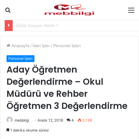
Arama
M
yap
2 Karne Öğretmen Görüşü Hakkında-
...
Anasayfa
/
İdari İşler
/
Personel İşleri
Personel İşleri
Aday Öğretmen
Değerlendirme – Okul
Müdürü ve Rehber
Öğretmen 3 Değerlendirme
mebbilgi
Aralık 12, 2018
4
3.136
1 dakika okuma süresi