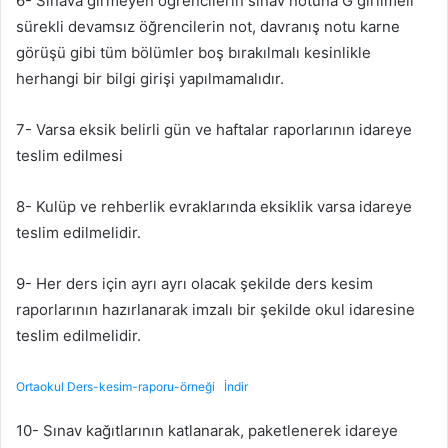
6- Sınava girmeyen öğrencilerin sınav notuna G girilmeli
sürekli devamsız öğrencilerin not, davranış notu karne
görüşü gibi tüm bölümler boş bırakılmalı kesinlikle
herhangi bir bilgi girişi yapılmamalıdır.
7- Varsa eksik belirli gün ve haftalar raporlarının idareye
teslim edilmesi
8- Kulüp ve rehberlik evraklarında eksiklik varsa idareye
teslim edilmelidir.
9- Her ders için ayrı ayrı olacak şekilde ders kesim
raporlarının hazırlanarak imzalı bir şekilde okul idaresine
teslim edilmelidir.
Ortaokul Ders-kesim-raporu-örneği
İndir
10- Sınav kağıtlarının katlanarak, paketlenerek idareye