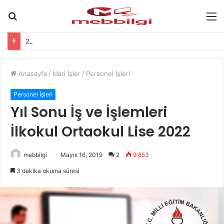
Arama
M
yap
2 Karne Öğretmen Görüşü Hakkında-
...
Anasayfa
/
İdari İşler
/
Personel İşleri
Personel İşleri
Yıl Sonu İş ve İşlemleri
İlkokul Ortaokul Lise 2022
mebbilgi
Mayıs 16, 2019
2
9.853
3 dakika okuma süresi