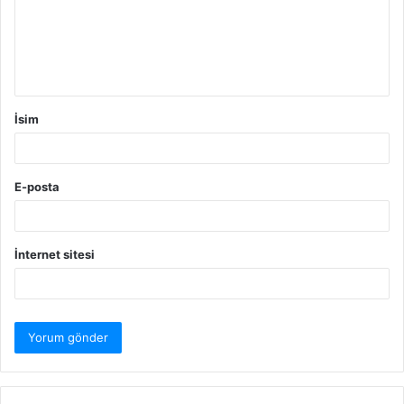
u
m
*
İsim
E-posta
İnternet sitesi