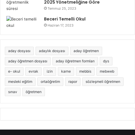
2025 Yönetmeliğine Göre
Temmuz 25, 2023
Beceri Temelli Okul
Haziran 17, 2023
aday dosyası
adaylık dosyası
aday öğretmen
aday öğretmen dosyası
aday öğretmen formları
dys
e- okul
evrak
izin
karne
mebbis
mebweb
mesleki eğitim
ortaöğretim
rapor
sözleşmeli öğretmen
sınav
öğretmen