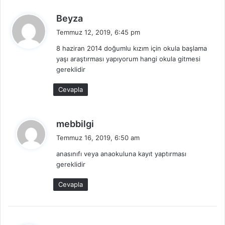
d
Beyza
e
Temmuz 12, 2019, 6:45 pm
d
8 haziran 2014 doğumlu kızım için okula başlama
i
yaşı araştırması yapıyorum hangi okula gitmesi
k
gereklidir
i
:
Cevapla
d
mebbilgi
e
Temmuz 16, 2019, 6:50 am
d
anasınıfı veya anaokuluna kayıt yaptırması
i
gereklidir
k
i
Cevapla
: