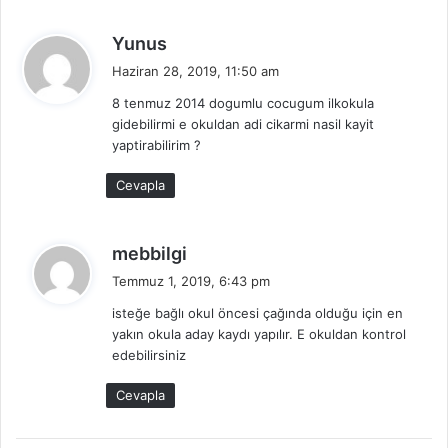
d
Yunus
e
Haziran 28, 2019, 11:50 am
d
8 tenmuz 2014 dogumlu cocugum ilkokula
i
gidebilirmi e okuldan adi cikarmi nasil kayit
k
yaptirabilirim ?
i
:
Cevapla
d
mebbilgi
e
Temmuz 1, 2019, 6:43 pm
d
isteğe bağlı okul öncesi çağında olduğu için en
i
yakın okula aday kaydı yapılır. E okuldan kontrol
k
edebilirsiniz
i
:
Cevapla