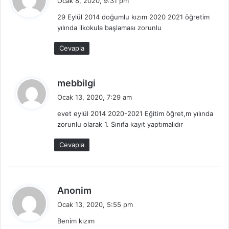
Ocak 8, 2020, 9:31 pm
d
29 Eylül 2014 doğumlu kızım 2020 2021 öğretim
i
yılında ilkokula başlaması zorunlu
k
i
Cevapla
:
d
mebbilgi
e
Ocak 13, 2020, 7:29 am
d
evet eylül 2014 2020-2021 Eğitim öğret,m yılında
i
zorunlu olarak 1. Sınıfa kayıt yaptımalıdır
k
i
Cevapla
:
d
Anonim
e
Ocak 13, 2020, 5:55 pm
d
Benim kızım
i