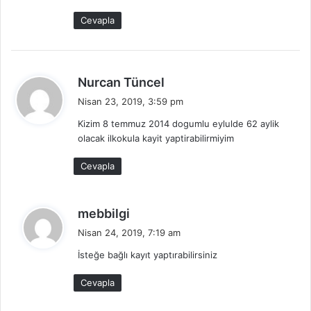
i
Cevapla
:
d
Nurcan Tüncel
e
Nisan 23, 2019, 3:59 pm
d
Kizim 8 temmuz 2014 dogumlu eylulde 62 aylik
i
olacak ilkokula kayit yaptirabilirmiyim
k
i
Cevapla
:
d
mebbilgi
e
Nisan 24, 2019, 7:19 am
d
İsteğe bağlı kayıt yaptırabilirsiniz
i
k
Cevapla
i
: