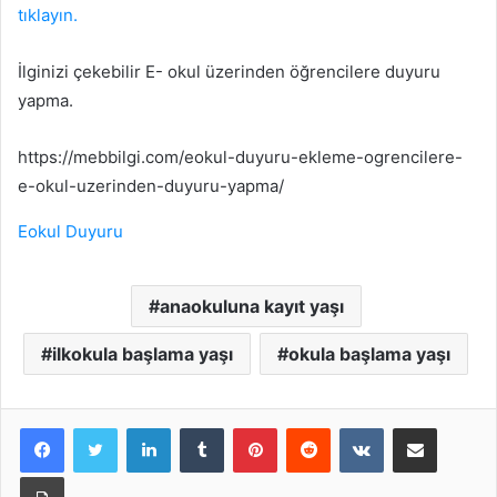
tıklayın.
İlginizi çekebilir E- okul üzerinden öğrencilere duyuru
yapma.
https://mebbilgi.com/eokul-duyuru-ekleme-ogrencilere-
e-okul-uzerinden-duyuru-yapma/
Eokul Duyuru
anaokuluna kayıt yaşı
ilkokula başlama yaşı
okula başlama yaşı
LinkedIn
Tumblr
Pinterest
Reddit
VKontakte
E-Posta ile paylaş
Yazdır