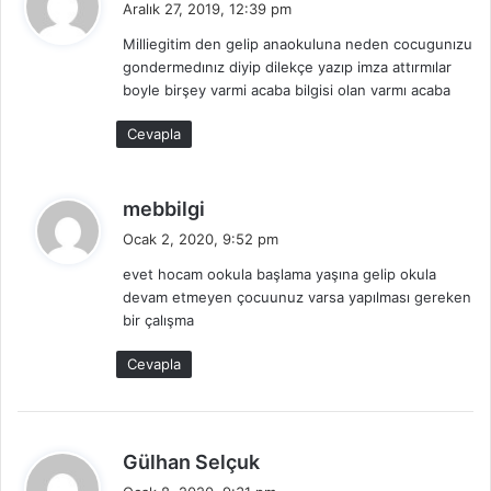
Aralık 27, 2019, 12:39 pm
d
Milliegitim den gelip anaokuluna neden cocugunızu
i
gondermedınız diyip dilekçe yazıp imza attırmılar
k
boyle birşey varmi acaba bilgisi olan varmı acaba
i
:
Cevapla
d
mebbilgi
e
Ocak 2, 2020, 9:52 pm
d
evet hocam ookula başlama yaşına gelip okula
i
devam etmeyen çocuunuz varsa yapılması gereken
k
bir çalışma
i
:
Cevapla
d
Gülhan Selçuk
e