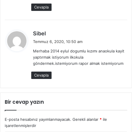
k
Cevapla
i
:
d
Sibel
e
Temmuz 6, 2020, 10:50 am
d
Merhaba 2014 eylul dogumlu kızımı anaokula kayit
i
yaptırmak istiyorum ilkokula
k
göndermek.istemiyorum rapor almak istemiyorum
i
:
Cevapla
Bir cevap yazın
E-posta hesabınız yayımlanmayacak.
Gerekli alanlar
*
ile
işaretlenmişlerdir