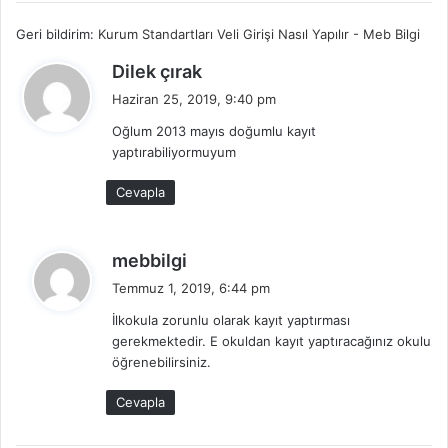
Geri bildirim:
Kurum Standartları Veli Girişi Nasıl Yapılır - Meb Bilgi
d
Dilek çırak
e
Haziran 25, 2019, 9:40 pm
d
Oğlum 2013 mayıs doğumlu kayıt
i
yaptırabiliyormuyum
k
i
Cevapla
:
d
mebbilgi
e
Temmuz 1, 2019, 6:44 pm
d
İlkokula zorunlu olarak kayıt yaptırması
i
gerekmektedir. E okuldan kayıt yaptıracağınız okulu
k
öğrenebilirsiniz.
i
:
Cevapla