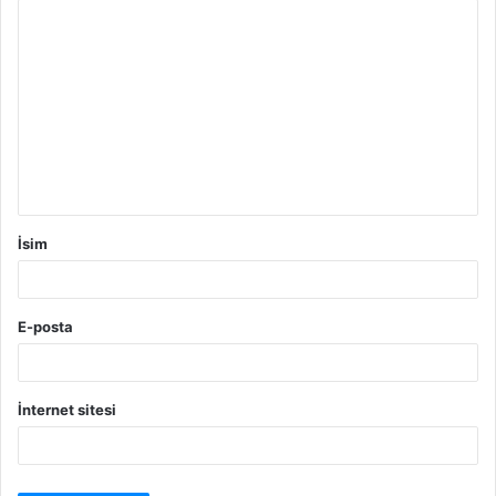
Y
o
r
u
m
*
İsim
E-posta
İnternet sitesi