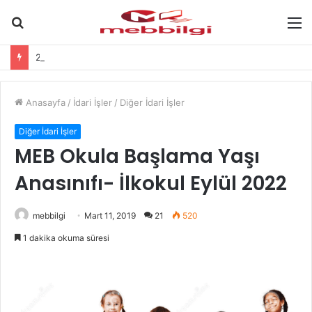
Arama
M
yap
2 Karne Öğretmen Görüşü Hakkında-
...
Anasayfa
/
İdari İşler
/
Diğer İdari İşler
Diğer İdari İşler
MEB Okula Başlama Yaşı
Anasınıfı- İlkokul Eylül 2022
mebbilgi
Mart 11, 2019
21
520
1 dakika okuma süresi