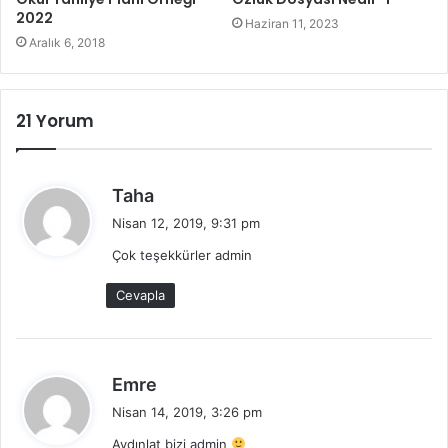
2022
Haziran 11, 2023
Aralık 6, 2018
21 Yorum
d
Taha
e
Nisan 12, 2019, 9:31 pm
d
Çok teşekkürler admin
i
k
Cevapla
i
:
d
Emre
e
Nisan 14, 2019, 3:26 pm
d
Aydınlat bizi admin