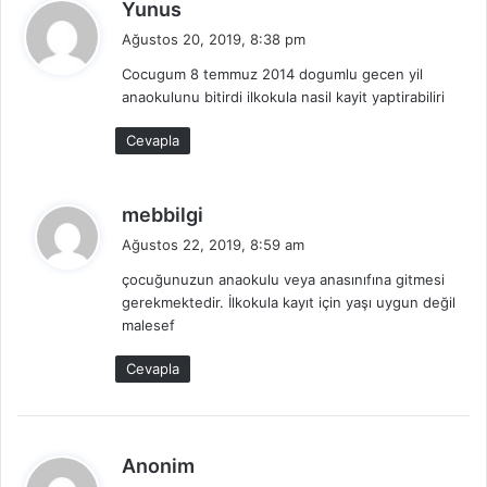
d
Yunus
e
Ağustos 20, 2019, 8:38 pm
d
Cocugum 8 temmuz 2014 dogumlu gecen yil
i
anaokulunu bitirdi ilkokula nasil kayit yaptirabiliri
k
i
Cevapla
:
d
mebbilgi
e
Ağustos 22, 2019, 8:59 am
d
çocuğunuzun anaokulu veya anasınıfına gitmesi
i
gerekmektedir. İlkokula kayıt için yaşı uygun değil
k
malesef
i
:
Cevapla
d
Anonim
e