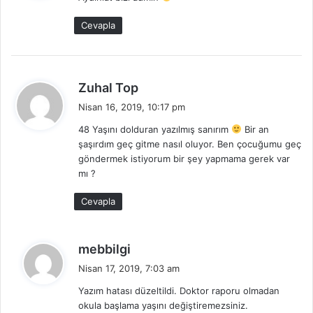
i
k
Cevapla
i
:
d
Zuhal Top
e
Nisan 16, 2019, 10:17 pm
d
48 Yaşını dolduran yazılmış sanırım
Bir an
i
şaşırdım geç gitme nasıl oluyor. Ben çocuğumu geç
k
göndermek istiyorum bir şey yapmama gerek var
i
mı ?
:
Cevapla
d
mebbilgi
e
Nisan 17, 2019, 7:03 am
d
Yazım hatası düzeltildi. Doktor raporu olmadan
i
okula başlama yaşını değiştiremezsiniz.
k