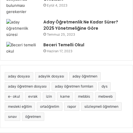
Eylül 4, 2023
Aday Öğretmenlik Ne Kadar Sürer?
2025 Yönetmeliğine Göre
Temmuz 25, 2023
Beceri Temelli Okul
Haziran 17, 2023
aday dosyası
adaylık dosyası
aday öğretmen
aday öğretmen dosyası
aday öğretmen formları
dys
e- okul
evrak
izin
karne
mebbis
mebweb
mesleki eğitim
ortaöğretim
rapor
sözleşmeli öğretmen
sınav
öğretmen